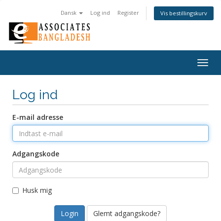
Dansk
Log ind
Register
Vis bestillingskurv
Togg
navig
Log ind
E-mail adresse
Adgangskode
Husk mig
Glemt adgangskode?