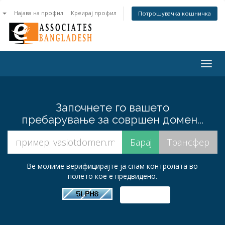
n
Најава на профил
Креирај профил
Потрошувачка кошничка
Togg
navig
Започнете го вашето
пребарување за совршен домен...
Ве молиме верифицирајте ја спам контролата во
полето кое е предвидено.