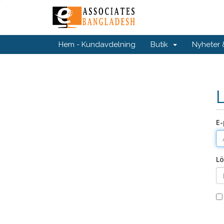
Hem - Kundavdelning
Butik
Nyheter
E-
Lö