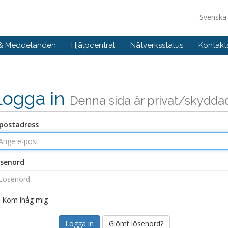
Svensk
 & Meddelanden
Hjälpcentral
Nätverksstatus
Kontakt
Logga in
Denna sida är privat/skydda
postadress
senord
Kom ihåg mig
Glömt lösenord?