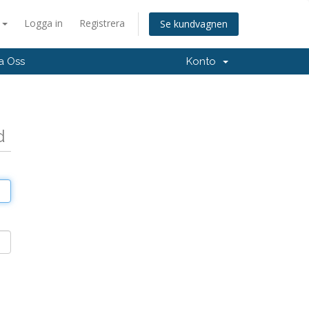
a
Logga in
Registrera
Se kundvagnen
a Oss
Konto
d