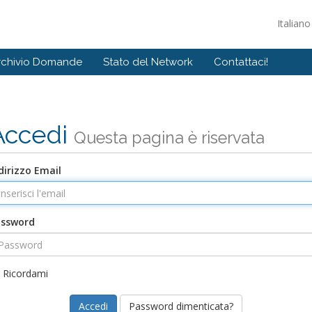
Italian
rchivio Domande
Stato del Network
Contattaci!
Accedi
Questa pagina è riservata
dirizzo Email
assword
Ricordami
Password dimenticata?