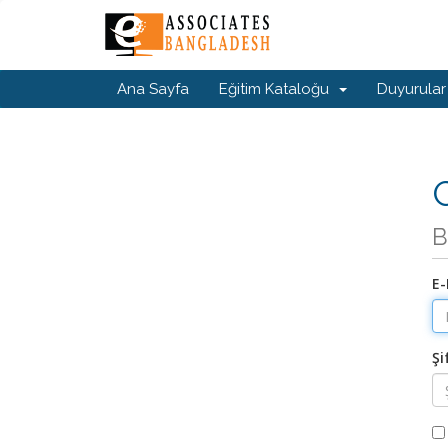
Ana Sayfa
Eğitim Kataloğu
Duyurular
G
B
E-
Şi