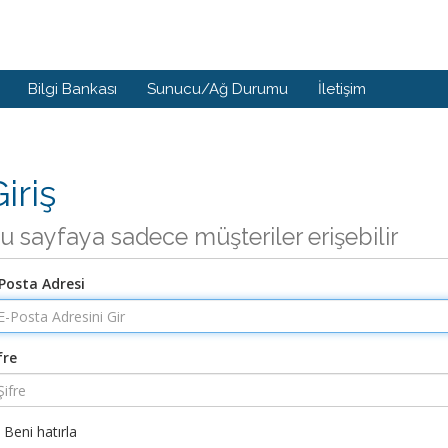
Bilgi Bankası
Sunucu/Ağ Durumu
İletişim
iriş
u sayfaya sadece müşteriler erişebilir
Posta Adresi
fre
Beni hatırla